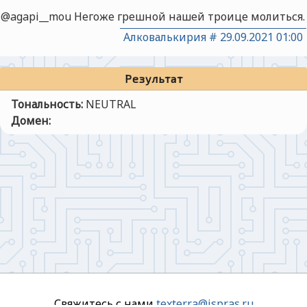
@agapi__mou Негоже грешной нашей троице молиться.
Алковалькирия
#
29.09.2021 01:00
Результат
Тональность
:
NEUTRAL
Домен
:
Свяжитесь с нами
texterra@ispras.ru