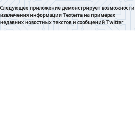
Следующее приложение демонстрирует возможности
извлечения информации Texterra на примерах
недавних новостных текстов и сообщений Twitter
Именованные сущности
Викификация
Ключевые сущности
Луркификация
Следующая новость
Bloomberg: главе Еврокомиссии придется сказать 
гражданам правду об энергетическом кризисе.

Автор статьи заявил, что фон дер Ляйен предстоит 
проверка лидерских качеств, потому что ей 